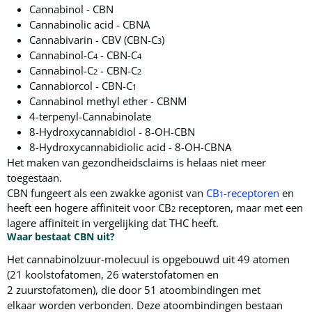
Cannabinol - CBN
Cannabinolic acid - CBNA
Cannabivarin - CBV (CBN-C
)
3
Cannabinol-C
- CBN-C
4
4
Cannabinol-C
- CBN-C
2
2
Cannabiorcol - CBN-C
1
Cannabinol methyl ether - CBNM
4-terpenyl-Cannabinolate
8-Hydroxycannabidiol - 8-OH-CBN
8-Hydroxycannabidiolic acid - 8-OH-CBNA
Het maken van gezondheidsclaims is helaas niet meer
toegestaan.
CBN fungeert als een zwakke agonist van
CB
-receptoren
en
1
heeft een hogere affiniteit voor CB
receptoren, maar met een
2
lagere affiniteit in vergelijking dat THC heeft.
Waar bestaat CBN uit?
Het c
annabinol
zuur-molecuul is opgebouwd uit 49 atomen
(21 koolstofatomen, 26 waterstofatomen en
2 zuurstofatomen), die door 51 atoombindingen met
elkaar worden verbonden. Deze atoombindingen bestaan