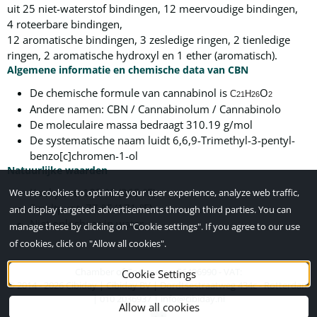
uit 25 niet-waterstof bindingen, 12 meervoudige bindingen,
4 roteerbare bindingen,
12 aromatische bindingen, 3 zesledige ringen, 2 tienledige
ringen, 2 aromatische hydroxyl en 1 ether (aromatisch).
Algemene informatie en chemische data van CBN
De chemische formule van c
annabinol is
O
C
H
21
26
2
Andere namen: CBN / Cannabinolum / Cannabinolo
De moleculaire massa bedraagt 310.19 g/mol
De systematische naam luidt 6,6,9-Trimethyl-3-pentyl-
benzo[c]chromen-1-ol
Natuurlijke waarden
Kookpunt: 185 °C (365 °F)
We use cookies to optimize your user experience, analyze web traffic,
Smeltpunt: 77 °C (171 °F)
and display targeted advertisements through third parties. You can
Niet oplosbaar in water
manage these by clicking on "Cookie settings". If you agree to our use
of cookies, click on "Allow all cookies".
Chamber of Commerce: 56496990 - VAT:
Cookie Settings
© 2014 -
2026
Cibiday | Cibiday BV | Dordtsestraatweg 434c - Rotterdam
| 010 2036937 | info@cibiday.nl
Allow all cookies