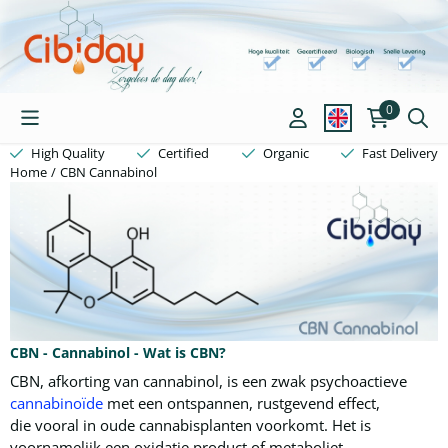
Cookie preferences are available. Choose settings or allow all coo
0
High Quality
Certified
Organic
Fast Delivery
Home
/
CBN Cannabinol
CBN - Cannabinol - Wat is CBN?
CBN, afkorting van cannabinol, is een zwak psychoactieve
cannabinoïde
met een ontspannen, rustgevend effect,
die vooral in oude cannabisplanten voorkomt. Het is
voornamelijk een oxidatie product of metaboliet