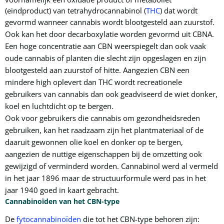
(eindproduct) van tetrahydrocannabinol (
THC
) dat wordt
gevormd wanneer cannabis
wordt blootgesteld aan zuurstof.
Ook kan het door decarboxylatie worden gevormd uit CBNA.
Een hoge concentratie aan CBN weerspiegelt dan ook vaak
oude cannabis of planten die slecht zijn opgeslagen en zijn
blootgesteld aan zuurstof of hitte. Aangezien CBN een
mindere high oplevert dan THC wordt recreationele
gebruikers van cannabis dan ook geadviseerd de wiet donker,
koel en luchtdicht op te bergen.
Ook voor gebruikers die cannabis om gezondheidsreden
gebruiken, kan het raadzaam zijn het plantmateriaal of de
daaruit gewonnen olie koel en donker op te bergen,
aangezien de nuttige eigenschappen bij de omzetting ook
gewijzigd of verminderd worden. Cannabinol werd al vermeld
in het jaar 1896 maar de structuurformule werd pas in het
jaar 1940 goed in kaart gebracht.
Cannabinoïden van het CBN-type
De
fytocannabinoïden
die tot het CBN-type behoren zijn: