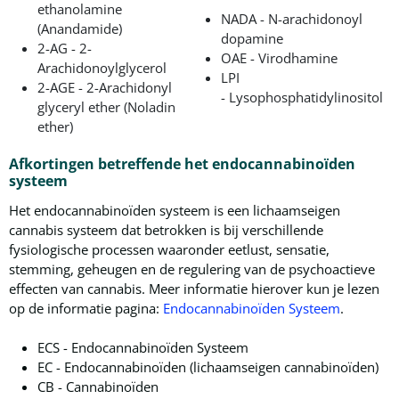
ethanolamine
NADA - N-arachidonoyl
(Anandamide)
dopamine
2-AG - 2-
OAE - Virodhamine
Arachidonoylglycerol
LPI
2-AGE - 2-Arachidonyl
- Lysophosphatidylinositol
glyceryl ether (Noladin
ether)
Afkortingen betreffende het endocannabinoïden
systeem
Het endocannabinoïden systeem is een lichaamseigen
cannabis systeem dat betrokken is bij verschillende
fysiologische processen waaronder eetlust, sensatie,
stemming, geheugen en de regulering van de psychoactieve
effecten van cannabis. Meer informatie hierover kun je lezen
op de informatie pagina:
Endocannabinoïden Systeem
.
ECS - Endocannabinoïden Systeem
EC - Endocannabinoïden (lichaamseigen cannabinoïden)
CB - Cannabinoïden