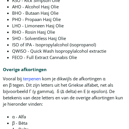
RSO - Rick Simpson Olie
AHO - Alcohol Hasj Olie
BHO - Butaan Hasj Olie
PHO - Propaan Hasj Olie
LHO - Limoneen Hasj Olie
RHO - Rosin Hasj Olie
SHO - Solventless Hasj Olie
ISO of IPA - Isopropylalcohol (isopropanol)
QWISO - Quick Wash Isopropylalcohol extractie
FECO - Full Extract Cannabis Olie
Overige afkortingen
Vooral bij
terpenen
kom je dikwijls de afkortingen α
en β tegen. Dit zijn letters uit het Griekse alfabet, net als
bijvoorbeeld Γ (γ gamma), δ (Δ delta) en Ε (ε epsilon). De
betekenis van deze letters en van de overige afkortingen kun
je hieronder vinden:
α - Alfa
β - Bèta