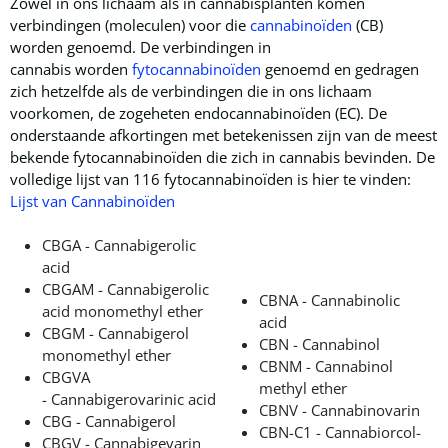
Zowel in ons lichaam als in cannabisplanten komen
verbindingen (moleculen) voor die
cannabinoïden
(CB)
worden genoemd. De verbindingen in
cannabis worden
fytocannabinoïden
genoemd en gedragen
zich hetzelfde als de verbindingen die in ons lichaam
voorkomen, de zogeheten endocannabinoïden (EC). De
onderstaande afkortingen met betekenissen zijn van de meest
bekende fytocannabinoïden die zich in cannabis bevinden. De
volledige lijst van 116 fytocannabinoïden is hier te vinden:
Lijst van Cannabinoïden
CBGA - Cannabigerolic
acid
CBGAM - Cannabigerolic
CBNA - Cannabinolic
acid monomethyl ether
acid
CBGM - Cannabigerol
CBN - Cannabinol
monomethyl ether
CBNM - Cannabinol
CBGVA
methyl ether
- Cannabigerovarinic acid
CBNV - Cannabinovarin
CBG - Cannabigerol
CBN-C1 - Cannabiorcol-
CBGV - Cannabigevarin