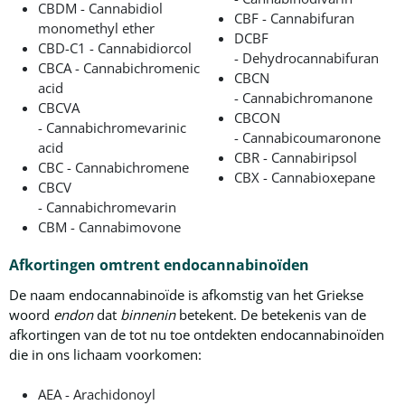
CBDM - Cannabidiol
CBF - Cannabifuran
monomethyl ether
DCBF
CBD-C1 - Cannabidiorcol
- Dehydrocannabifuran
CBCA - Cannabichromenic
CBCN
acid
- Cannabichromanone
CBCVA
CBCON
- Cannabichromevarinic
- Cannabicoumaronone
acid
CBR - Cannabiripsol
CBC - Cannabichromene
CBX - Cannabioxepane
CBCV
- Cannabichromevarin
CBM - Cannabimovone
Afkortingen omtrent endocannabinoïden
De naam endocannabinoïde is afkomstig van het Griekse
woord
endon
dat
binnenin
betekent. De betekenis van de
afkortingen van de tot nu toe ontdekten endocannabinoïden
die in ons lichaam voorkomen:
AEA - Arachidonoyl