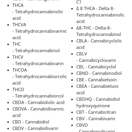
C1
THCA
Δ 8 THCA - Delta 8-
- Tetrahydrocannabinolic
Tetrahydrocannabinolic
acid
acid
THCVA
Δ8-THC - Delta-8-
- Tetrahydrocannabivarinic
Tetrahydrocannabinol
acid
CBLA - Cannabicyclolic
THC
acid
- Tetrahydrocannabinol
CBLV
THCV
- Cannabicyclovarin
- Tetrahydrocannabivarin
CBL - Cannabicyclol
THCOA
CBND - Cannabinodiol
- Tetrahydrocannabiorcolic
CBE - Cannabielsoin
acid
CBEA - Cannabielsoic
THCO
acid
- Tetrahydrocannabiorcol
CBDHQ - Cannabidiol
CBDA - Cannabidiolic acid
hydroxyquinone
CBDVA - Cannabidivarinic
CBT - Cannabicitran
acid
CBV - Cannabivarin
CBD - Cannabidiol
CBVD
CBDV - Cannabidivarin
- Cannabinodivarin