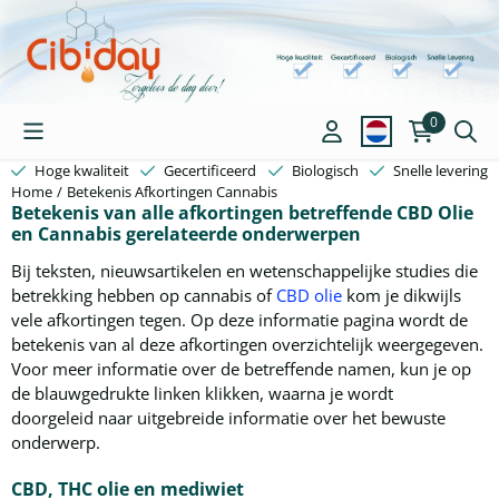
Cookievoorkeuren zijn beschikbaar. Kies instellingen of sta alle c
0
Hoge kwaliteit
Gecertificeerd
Biologisch
Snelle levering
Home
/
Betekenis Afkortingen Cannabis
Betekenis van alle afkortingen betreffende CBD Olie
en Cannabis gerelateerde onderwerpen
Bij teksten, nieuwsartikelen en wetenschappelijke studies die
betrekking hebben op cannabis of
CBD olie
kom je dikwijls
vele afkortingen tegen. Op deze informatie pagina wordt de
betekenis van al deze afkortingen overzichtelijk weergegeven.
Voor meer informatie over de betreffende namen, kun je op
de blauwgedrukte linken klikken, waarna je wordt
doorgeleid naar uitgebreide informatie over het bewuste
onderwerp.
CBD, THC olie en mediwiet