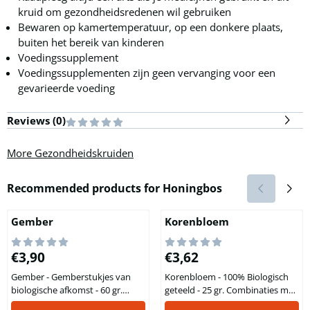
kruid om gezondheidsredenen wil gebruiken
Bewaren op kamertemperatuur, op een donkere plaats,
buiten het bereik van kinderen
Voedingssupplement
Voedingssupplementen zijn geen vervanging voor een
gevarieerde voeding
Reviews (
0
)
More Gezondheidskruiden
Recommended products for
Honingbos
Gember
Korenbloem
Price: 3,90
Price: 3,62
€3,90
€3,62
Gember - Gemberstukjes van
Korenbloem - 100% Biologisch
biologische afkomst - 60 gr.
geteeld - 25 gr. Combinaties met
Gember, die de latijnse naam
Korenbloem Korenbloem is