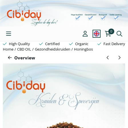
Cookie preferences are available. Choose settings or allow all coo
0
High Quality
Certified
Organic
Fast Delivery
Home
/
CBD OIL
/
Gezondheidskruiden
/
Honingbos
Overview