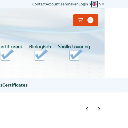
EN
Contact
Account aanmaken
Login
0
ts
Certificates