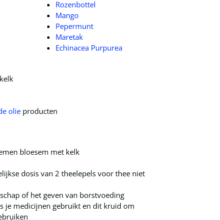
Rozenbottel
Mango
Pepermunt
Maretak
Echinacea Purpurea
kelk
e olie
producten
oemen bloesem met kelk
jkse dosis van 2 theelepels voor thee niet
rschap of het geven van borstvoeding
ls je medicijnen gebruikt en dit kruid om
ebruiken