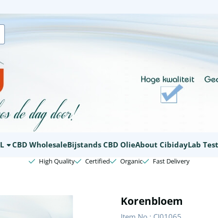
kies.
L
CBD Wholesale
Bijstands CBD Olie
About Cibiday
Lab Tes
High Quality
Certified
Organic
Fast Delivery
Korenbloem
Item No.:
CI01065