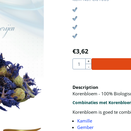
€
3,62
Quantity
+
-
Description
Korenbloem - 100% Biologisch
Combinaties met Korenbloe
Korenbloem is goed te combi
Kamille
Gember