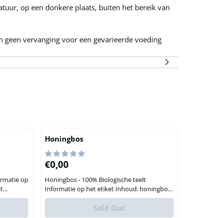
ur, op een donkere plaats, buiten het bereik van
 geen vervanging voor een gevarieerde voeding
Honingbos
Price: 0,00
€0,00
Honingbos - 100% Biologische teelt
Informatie op het etiket Inhoud: honingbos
bladeren Uit biologische teelt Maximaal
et
aanbevolen dagelijkse dosis van 6 -
Sold Out
10 theelepels voor thee niet overschrijden