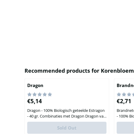
Recommended products for
Korenbloem
Dragon
Brandn
Price: 5,14
Price: 2
€5,14
€2,71
Dragon - 100% Biologisch geteelde Estragon
Brandnete
- 40 gr. Combinaties met Dragon Dragon valt
- 100% Bio
uitstekend te combineren met de
Combinat
onderstaande kruiden en specerijen: Zwarte
Sold Out
Brandnet
Peper Zwarte Peper Gemalen Tijm Tijm
worden m