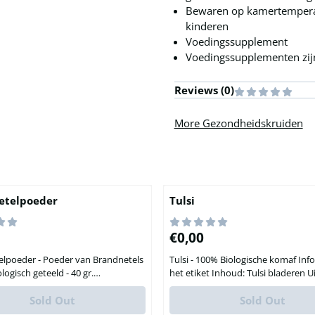
Bewaren op kamertemperatu
kinderen
Voedingssupplement
Voedingssupplementen zijn
Reviews (
0
)
More Gezondheidskruiden
etelpoeder
Tulsi
,71
Price: 0,00
€0,00
lpoeder - Poeder van Brandnetels
Tulsi - 100% Biologische komaf Informatie op
logisch geteeld - 40 gr.
het etiket Inhoud: Tulsi bladeren Uit
ies met Brandnetelpoeder
biologische teelt Maximaal aanbevolen
elpoeder kan prima gecombineerd
Sold Out
dagelijkse dosis van 0,5 - 2 gram ni
Sold Out
et de onderstaande kruiden en
overschrijden Niet gebruiken bij