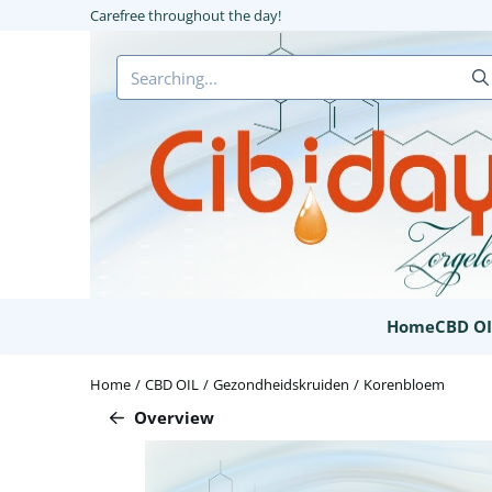
Cookie preferences are available. Choose settings or allow all coo
Carefree throughout the day!
Search
Home
CBD OI
Home
/
CBD OIL
/
Gezondheidskruiden
/
Korenbloem
Overview