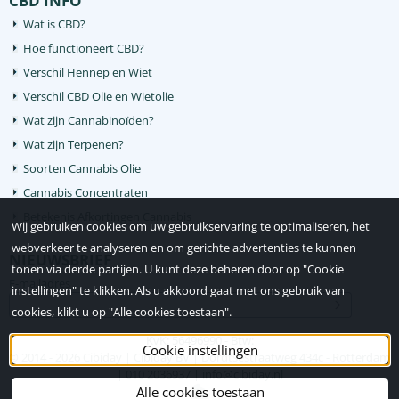
CBD INFO
Wat is CBD?
Hoe functioneert CBD?
Verschil Hennep en Wiet
Verschil CBD Olie en Wietolie
Wat zijn Cannabinoïden?
Wat zijn Terpenen?
Soorten Cannabis Olie
Cannabis Concentraten
Betekenis Afkortingen Cannabis
Wij gebruiken cookies om uw gebruikservaring te optimaliseren, het
webverkeer te analyseren en om gerichte advertenties te kunnen
NIEUWSBRIEF
tonen via derde partijen. U kunt deze beheren door op "Cookie
Vul je e-mailadres in voor de nieuwsbrief
E-mailadres
instellingen" te klikken. Als u akkoord gaat met ons gebruik van
cookies, klikt u op "Alle cookies toestaan".
KvK: 56496990 - Btw:
Cookie instellingen
© 2014 -
2026
Cibiday | Cibiday BV | Dordtsestraatweg 434c - Rotterdam
| 010 2036937 | info@cibiday.nl
Alle cookies toestaan