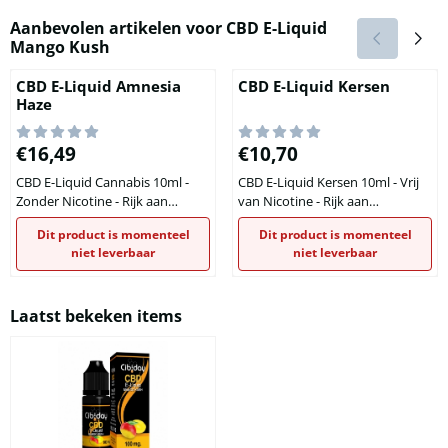
Aanbevolen artikelen voor
CBD E-Liquid
Mango Kush
CBD E-Liquid Amnesia
CBD E-Liquid Kersen
Haze
Prijs: 16,49
Prijs: 10,70
€16,49
€10,70
CBD E-Liquid Cannabis 10ml -
CBD E-Liquid Kersen 10ml - Vrij
Zonder Nicotine - Rijk aan
van Nicotine - Rijk aan
Cannabidiol en Terpenen 100 /
Cannabidiol 50 / 100 / 150 / 500
Dit product is momenteel
Dit product is momenteel
300 / 500 mg. Kenmerken
mg. Cannabidiol-rijke en
niet leverbaar
niet leverbaar
Cibiday e-liquid 100% EP
nicotine-vrije e-vloeistof met
gecertificeerde CBD 100%
fruitige kersensmaak voor
Natuurlijk aroma van terpenen
gebruik in de e-sigaret. In deze e-
Laatst bekeken items
100% PG / VG (70% PG, 30% VG)
liquid biedt de
Samenstelling van de inhoud
kersensmaak vooral een hoop
Plantaardige glycerine
genot en geeft het een
Propyleenglycol Cannabi...
aangename afwisseling in smaak
bij het elektrisch roken. C...