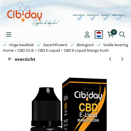
Cookievoorkeuren zijn beschikbaar. Kies instellingen of sta alle c
0
Hoge kwaliteit
Gecertificeerd
Biologisch
Snelle levering
Home
/
CBD OLIE
/
CBD E-Liquid
/
CBD E-Liquid Mango Kush
overzicht