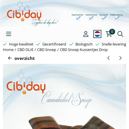
Cookievoorkeuren zijn beschikbaar. Kies instellingen of sta alle c
0
Hoge kwaliteit
Gecertificeerd
Biologisch
Snelle levering
Home
/
CBD OLIE
/
CBD Snoep
/
CBD Snoep Kussentjes Drop
overzicht