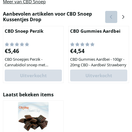
Meer van CBD Snoep
Aanbevolen artikelen voor
CBD Snoep
Kussentjes Drop
CBD Snoep Perzik
CBD Gummies Aardbei
Prijs: 5,46
Prijs: 4,54
€5,46
€4,54
CBD Snoepjes Perzik -
CBD Gummies Aardbei - 100gr -
Cannabidiol snoep met
20mg CBD - Aardbei/ Strawberry
perziksmaak! Perzik, wie houdt
Uitverkocht
Uitverkocht
er niet van? Nu kun je snoepjes
met CBD krijgen met de milde,
zacht zoete smaak van deze
smakelijke vrucht! De
Laatst bekeken items
perziksmaak maskeert tegelijk
de wat typische, pure smaak van
CBD, die door de meeste
mensen als iets te bitter kan
worden ervaren. Perzik snoepjes
met CBD ...