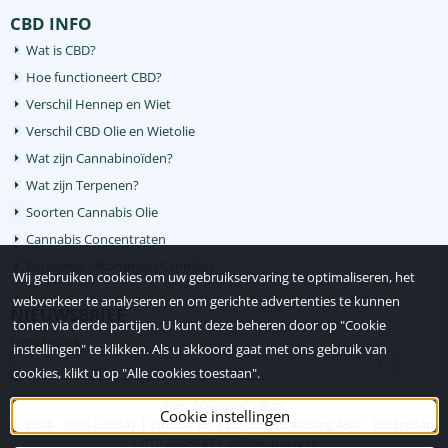
CBD INFO
Wat is CBD?
Hoe functioneert CBD?
Verschil Hennep en Wiet
Verschil CBD Olie en Wietolie
Wat zijn Cannabinoïden?
Wat zijn Terpenen?
Soorten Cannabis Olie
Cannabis Concentraten
Betekenis Afkortingen Cannabis
Wij gebruiken cookies om uw gebruikservaring te optimaliseren, het
webverkeer te analyseren en om gerichte advertenties te kunnen
NIEUWSBRIEF
tonen via derde partijen. U kunt deze beheren door op "Cookie
Vul je e-mailadres in voor de nieuwsbrief
E-mailadres
instellingen" te klikken. Als u akkoord gaat met ons gebruik van
cookies, klikt u op "Alle cookies toestaan".
KvK: 56496990 - Btw:
Cookie instellingen
© 2014 -
2026
Cibiday | Cibiday BV | Dordtsestraatweg 434c - Rotterdam
| 010 2036937 | info@cibiday.nl