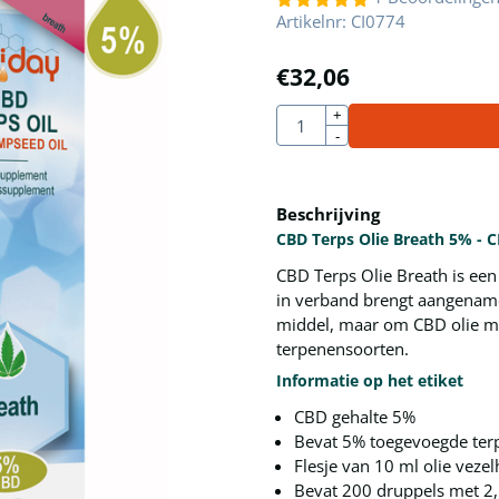
Artikelnr:
CI0774
€
32,06
Aantal
+
-
Beschrijving
CBD Terps Olie Breath 5% - 
CBD Terps Olie Breath is een 
in verband brengt aangename 
middel, maar om CBD olie met
terpenensoorten.
Informatie op het etiket
CBD gehalte 5%
Bevat 5% toegevoegde ter
Flesje van 10 ml olie vez
Bevat 200 druppels met 2