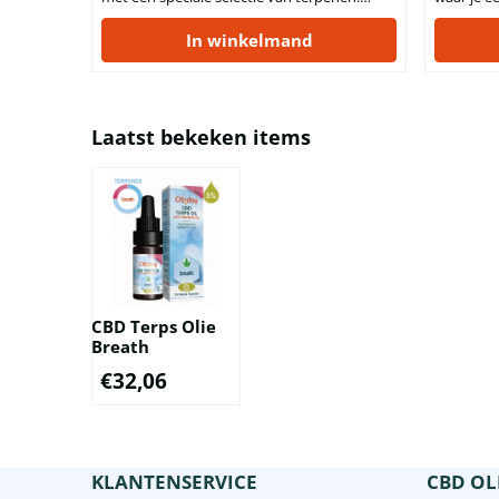
Informatie op het etiket CBD gehalte 5%
Booster is
Bevat 5% toegevoegde terpenen Flesje van
In winkelmand
een speci
10 ml olie vezelhennep bevat 500 mg CBD
toegevoeg
Bevat 200 druppels met 2,5 mg CBD per
gehalte v
druppel Maximaal aanbevolen dagelijkse
beschikt 
dosis van 3 keer 10 druppels niet overs...
van 5%. H
Laatst bekeken items
bestanddel
CBD Terps Olie
Breath
€
32,06
KLANTENSERVICE
CBD OL