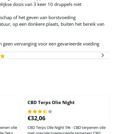
ijkse dosis van 3 keer 10 druppels niet
rschap of het geven van borstvoeding
ur, op een donkere plaats, buiten het bereik van
 geen vervanging voor een gevarieerde voeding
CBD Terps Olie Night
Prijs: 32,06
€32,06
penen olie
CBD Terps Olie Night 5% - CBD terpenen olie
met speciale toegevoegde terpenen! CBD