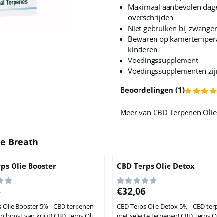
Maximaal aanbevolen dagel
overschrijden
Niet gebruiken bij zwange
Bewaren op kamertemperatu
kinderen
Voedingssupplement
Voedingssupplementen zijn
Beoordelingen (
1
)
Meer van CBD Terpenen Olie
ie Breath
ps Olie Booster
CBD Terps Olie Detox
,06
Prijs: 32,06
6
€32,06
 Olie Booster 5% - CBD terpenen
CBD Terps Olie Detox 5% - CBD ter
st van krijgt! CBD Terps Olie
met selecte terpenen! CBD Terps Olie Detox