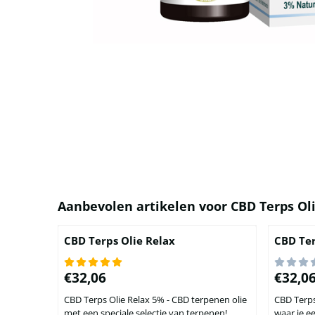
Aanbevolen artikelen voor
CBD Terps Ol
CBD Terps Olie Relax
CBD Ter
Prijs: 32,06
Prijs: 32
€32,06
€32,0
CBD Terps Olie Relax 5% - CBD terpenen olie
CBD Terps
met een speciale selectie van terpenen!
waar je een boo