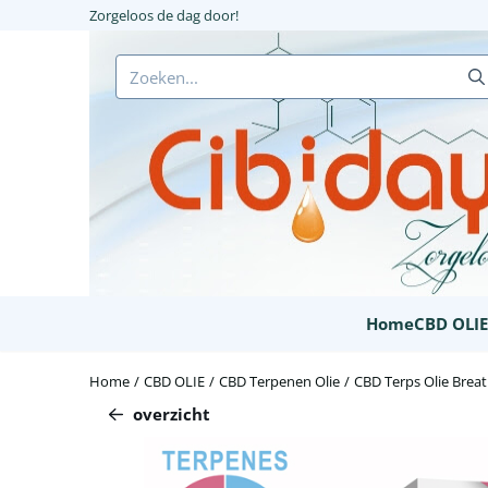
Cookievoorkeuren zijn beschikbaar. Kies instellingen of sta alle c
Zorgeloos de dag door!
Zoeken
Home
CBD OLI
Home
/
CBD OLIE
/
CBD Terpenen Olie
/
CBD Terps Olie Brea
overzicht