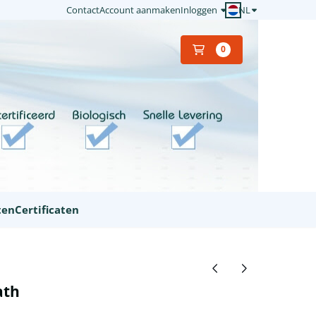
NL
Contact
Account aanmaken
Inloggen
0
ten
Certificaten
ath
n