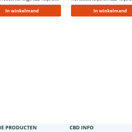
 een cannabidiol-rijke olie waar
is een cannabidiol-olie waarin 5% 
ale selectie nuttige terpenen aan
In winkelmand
aanwezig is. Daarbij beschikt dit
In winkelmand
d is. Naast dat deze terps olie een
natuurproduct ook over een
an 5% aan cannabidiol bevat,
terpeneninhoud van 5%. Deze zorg
het tevens over een terpeeninhoud
samengestelde en toegevoegde te
et totaal aantal actieve
vormen geen extra belasting voor 
en in ...
lichaam. Informatie op het etiket ...
IE PRODUCTEN
CBD INFO