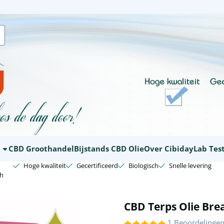
ookies toe.
E
CBD Groothandel
Bijstands CBD Olie
Over Cibiday
Lab Tes
Hoge kwaliteit
Gecertificeerd
Biologisch
Snelle levering
th
CBD Terps Olie Bre
1 Beoordelinge