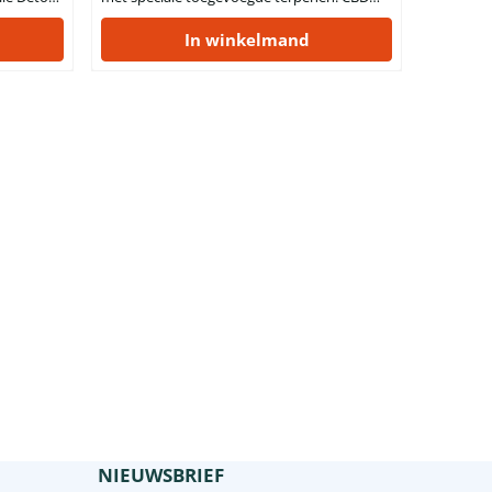
CBD
Terps Olie Night is een unieke en
kwaliteitsvolle CBD olie waarin extra
In winkelmand
terpenen aanwezig zijn die wel eens in
vuldig
verband worden gebracht met rust. Ze
rpenen
leiden niet tot extra activering. Daarom is
het
het CBD olie om ’s avonds in te nemen. Voor
mensen waarbij CBD olie...
NIEUWSBRIEF