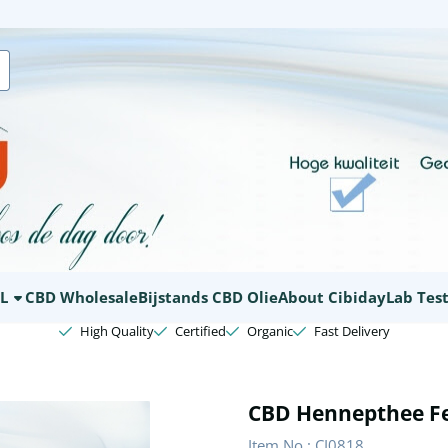
kies.
L
CBD Wholesale
Bijstands CBD Olie
About Cibiday
Lab Tes
High Quality
Certified
Organic
Fast Delivery
CBD Hennepthee Fe
Item No.:
CI0818