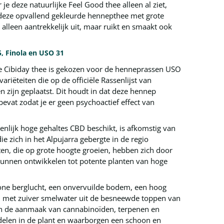
e deze natuurlijke Feel Good thee alleen al ziet,
r deze opvallend gekleurde hennepthee met grote
t alleen aantrekkelijk uit, maar ruikt en smaakt ook
, Finola en USO 31
e Cibiday thee is gekozen voor de henneprassen USO
variëteiten die op de officiële Rassenlijst van
n zijn geplaatst. Dit houdt in dat deze hennep
evat zodat je er geen psychoactief effect van
enlijk hoge gehaltes CBD beschikt, is afkomstig van
e zich in het Alpujarra gebergte in de regio
en, die op grote hoogte groeien, hebben zich door
unnen ontwikkelen tot potente planten van hoge
hone berglucht, een onvervuilde bodem, een hoog
d met zuiver smelwater uit de besneewde toppen van
n de aanmaak van cannabinoïden, terpenen en
elen in de plant en waarborgen een schoon en