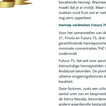
bevattende hennep. Wanneer j
maakt dat je al vrolijk. Maa
stukken rood fruit ziet er nie
nog eens opperbest.
Hennep variëteiten Futura 75
Voor het samenstellen van d
31, Finola en Futura 75, drie 
gecertificeerde hennepsoorte
minimale concentraties THC b
ondervindt.
Futura 75, dat wel over aanzi
kleinschalige hennepvelden di
Andalusië bevinden. De plant
ultieme omgevingsfactoren k
kwaliteit.
Deze factoren, zoals een sc
aantal uren zon en besproei
de Sierra Nevada, bevordere
andere waardevolle bestandd