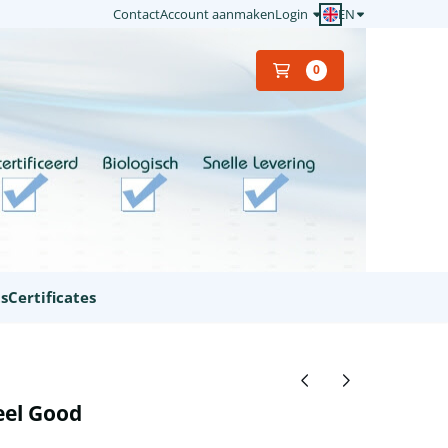
EN
Contact
Account aanmaken
Login
0
ts
Certificates
el Good