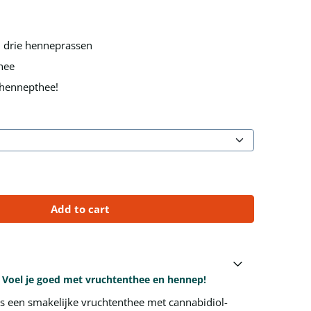
 drie henneprassen
hee
 hennepthee!
Add to cart
Voel je goed met vruchtenthee en hennep!
 een smakelijke vruchtenthee met cannabidiol-