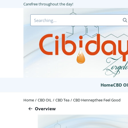
Cookie preferences are available. Choose settings or allow all coo
Carefree throughout the day!
Search
Home
CBD OI
Home
/
CBD OIL
/
CBD Tea
/
CBD Hennepthee Feel Good
Overview