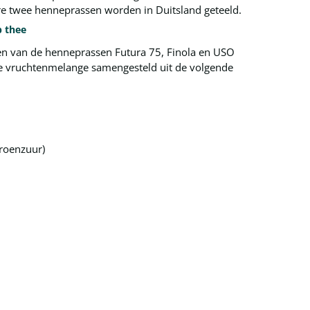
re twee henneprassen worden in Duitsland geteeld.
p thee
n van de henneprassen Futura 75, Finola en USO
eze vruchtenmelange samengesteld uit de volgende
troenzuur)