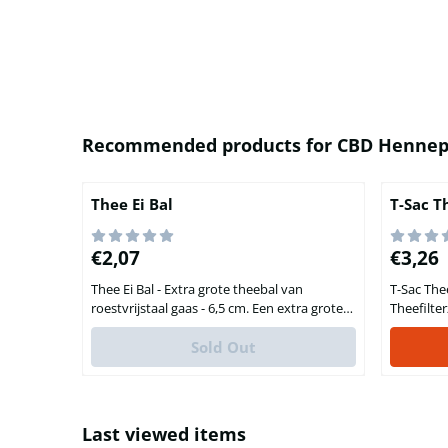
Recommended products for
CBD Hennep
Thee Ei Bal
T-Sac T
Price: 2,07
Price: 3
€2,07
€3,26
Thee Ei Bal - Extra grote theebal van
T-Sac The
roestvrijstaal gaas - 6,5 cm. Een extra grote
Theefilter
thee-bal-ei van maar liefst 6,5 cm in
Deze hand
doorsnee, uitgevoerd in roestvrijstaal gaas.
Sold Out
T-sac zij
Door de grote omvang van de thee-bal
hoge kwali
hebben de kruiden extra veel ruimte
voor een 
beschikbaar waardoor de actieve
geschikt 
bestanddelen zich optimaal kunnen
maat ook 
Last viewed items
ontplooien, waardoor de thee niet alleen e...