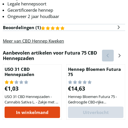
Legale hennepsoort
Gecertificeerde hennep
Ongeveer 2 jaar houdbaar
Beoordelingen (
1
)
Meer van CBD Hennep Kweken
Aanbevolen artikelen voor
Futura 75 CBD
Hennepzaden
USO 31 CBD
Hennep Bloemen Futura
Hennepzaden
75
Prijs: 1,03
Prijs: 14,63
€1,03
€14,63
USO 31 CBD Hennepzaden -
Hennep Bloemen Futura 75 -
Cannabis Sativa L. - Zakje met 10
Gedroogde CBD-rijke
Zaden Kweek nu zelf CBD-
bloemtoppen van
In winkelmand
Uitverkocht
bevattende hennepplanten uit
hennepplanten! Op zoek naar
zaad! Hennep is een eeuwenoud
een bijzondere plant met een
cultuurgewas dat vandaag de
scale aan toepassingen voor