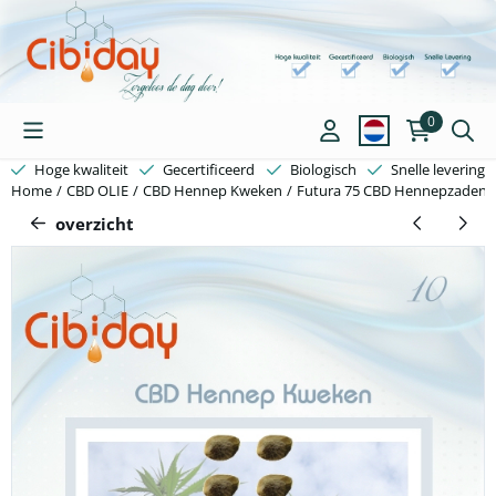
Cookievoorkeuren zijn beschikbaar. Kies instellingen of sta alle c
0
Hoge kwaliteit
Gecertificeerd
Biologisch
Snelle levering
Home
/
CBD OLIE
/
CBD Hennep Kweken
/
Futura 75 CBD Hennepzaden
overzicht