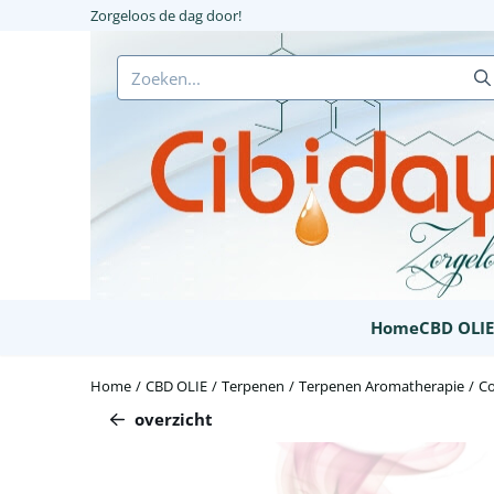
Cookievoorkeuren zijn beschikbaar. Kies instellingen of sta alle c
Zorgeloos de dag door!
Zoeken
Home
CBD OLI
Home
/
CBD OLIE
/
Terpenen
/
Terpenen Aromatherapie
/
Co
overzicht