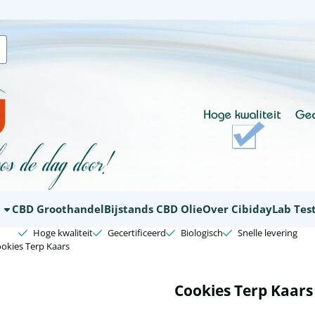
ookies toe.
E
CBD Groothandel
Bijstands CBD Olie
Over Cibiday
Lab Tes
Hoge kwaliteit
Gecertificeerd
Biologisch
Snelle levering
okies Terp Kaars
Cookies Terp Kaars