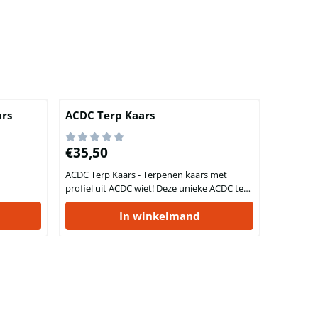
ars
ACDC Terp Kaars
Prijs: 35,50
€35,50
ACDC Terp Kaars - Terpenen kaars met
profiel uit ACDC wiet! Deze unieke ACDC terp
kaars bevat het volledige terpenenprofiel
dat te vinden is in de populaire wietsoort
In winkelmand
ACDC.