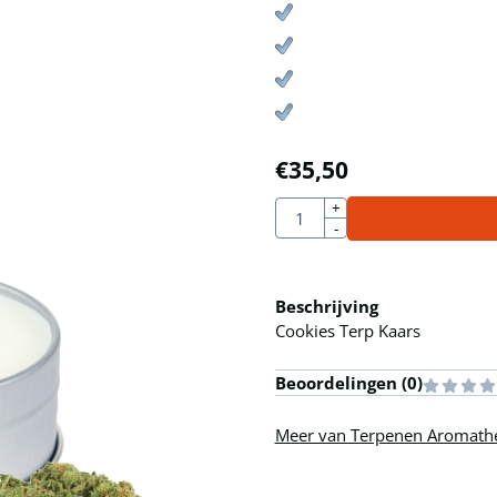
€
35,50
Aantal
+
-
Beschrijving
Cookies Terp Kaars
Beoordelingen (
0
)
Meer van Terpenen Aromath