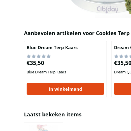
Aanbevolen artikelen voor
Cookies Terp
Blue Dream Terp Kaars
Dream 
Prijs: 35,50
Prijs: 35
€35,50
€35,5
Blue Dream Terp Kaars
Dream Qu
In winkelmand
Laatst bekeken items