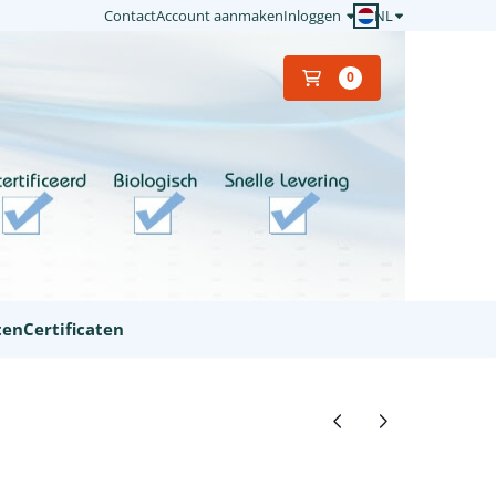
NL
Contact
Account aanmaken
Inloggen
0
ten
Certificaten