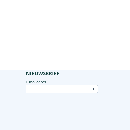
NIEUWSBRIEF
Vul je e-mailadres in voor de nieuwsbrief
E-mailadres