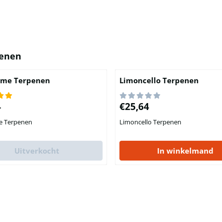
enen
Lime Terpenen
Limoncello Terpenen
,64
Prijs: 25,64
4
€25,64
me Terpenen
Limoncello Terpenen
Uitverkocht
In winkelmand