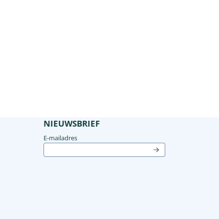
NIEUWSBRIEF
Vul je e-mailadres in voor de nieuwsbrief
E-mailadres