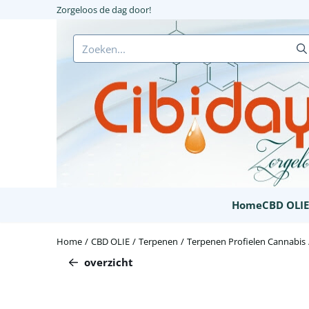
Cookievoorkeuren zijn beschikbaar. Kies instellingen of sta alle c
Zorgeloos de dag door!
Zoeken
Home
CBD OLI
Home
/
CBD OLIE
/
Terpenen
/
Terpenen Profielen Cannabis
overzicht