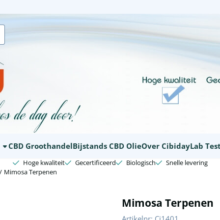
ookies toe.
E
CBD Groothandel
Bijstands CBD Olie
Over Cibiday
Lab Tes
Hoge kwaliteit
Gecertificeerd
Biologisch
Snelle levering
/
Mimosa Terpenen
Mimosa Terpenen
Artikelnr:
Ci1401