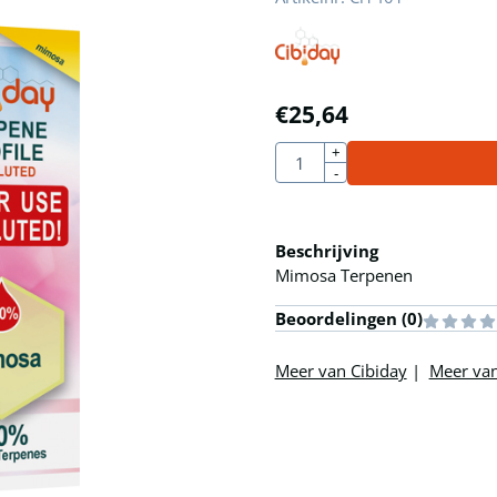
€
25,64
Aantal
+
-
Beschrijving
Mimosa Terpenen
Beoordelingen (
0
)
Meer van Cibiday
|
Meer van