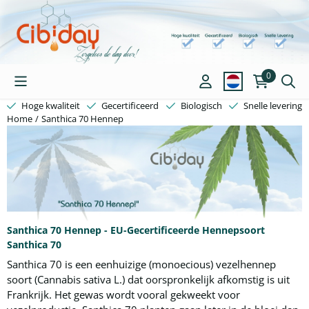
Cookievoorkeuren zijn beschikbaar. Kies instellingen of sta alle c
0
Hoge kwaliteit
Gecertificeerd
Biologisch
Snelle levering
Home
/
Santhica 70 Hennep
Santhica 70 Hennep - EU-Gecertificeerde Hennepsoort
Santhica 70
Santhica 70 is een eenhuizige (monoecious) vezelhennep
soort (Cannabis sativa L.) dat oorspronkelijk afkomstig is uit
Frankrijk. Het gewas wordt vooral gekweekt voor