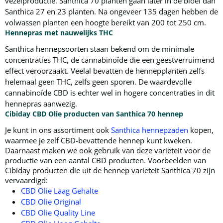
vezelproductie. Santhica 70 planten gaan later in de bloei dan
Santhica 27 en 23 planten. Na ongeveer 135 dagen hebben de
volwassen planten een hoogte bereikt van 200 tot 250 cm.
Hennepras met nauwelijks THC
Santhica hennepsoorten staan bekend om de minimale
concentraties THC, de cannabinoïde die een geestverruimend
effect veroorzaakt. Veelal bevatten de hennepplanten zelfs
helemaal geen THC, zelfs geen sporen. De waardevolle
cannabinoïde CBD is echter wel in hogere concentraties in dit
hennepras aanwezig.
Cibiday CBD Olie producten van Santhica 70 hennep
Je kunt in ons assortiment ook
Santhica hennepzaden
kopen,
waarmee je zelf CBD-bevattende hennep kunt kweken.
Daarnaast maken we ook gebruik van deze variëteit voor de
productie van een aantal CBD producten. Voorbeelden van
Cibiday producten die uit de hennep variëteit Santhica 70 zijn
vervaardigd:
CBD Olie Laag Gehalte
CBD Olie Original
CBD Olie Quality Line