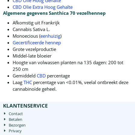
CBD Olie Hoog Gehalte
CBD Olie Extra Hoog Gehalte
Algemene gegevens Santhica 70 vezelhennep
Afkomstig uit Frankrijk
Cannabis Sativa L.
Monoecious (
eenhuizig
)
Gecertificeerde hennep
Grote vezelproductie
Middel-late bloeier
Hoogte van volwassen planten na 135 dagen: 200 tot
250 cm
Gemiddeld
CBD
percentage
Laag
THC
percentage van <0.01%, veelal ontbreekt deze
cannabinoïde geheel.
KLANTENSERVICE
Contact
Betalen
Bezorgen
Privacy