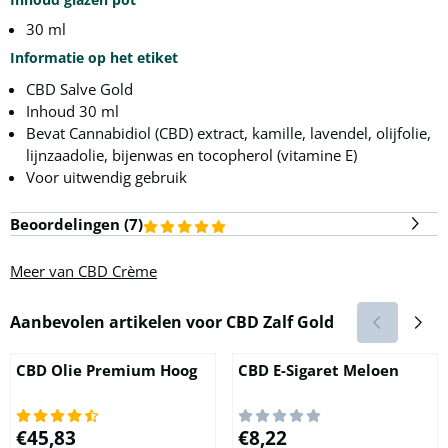
30 ml
Informatie op het etiket
CBD Salve Gold
Inhoud 30 ml
Bevat Cannabidiol (CBD) extract, kamille, lavendel, olijfolie,
lijnzaadolie, bijenwas en tocopherol (vitamine E)
Voor uitwendig gebruik
Beoordelingen (
7
)
Meer van CBD Crème
Aanbevolen artikelen voor
CBD Zalf Gold
CBD Olie Premium Hoog
CBD E-Sigaret Meloen
Prijs: 45,83
Prijs: 8,22
€45,83
€8,22