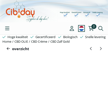
Cookievoorkeuren zijn beschikbaar. Kies instellingen of sta alle c
0
Hoge kwaliteit
Gecertificeerd
Biologisch
Snelle levering
Home
/
CBD OLIE
/
CBD Crème
/
CBD Zalf Gold
overzicht