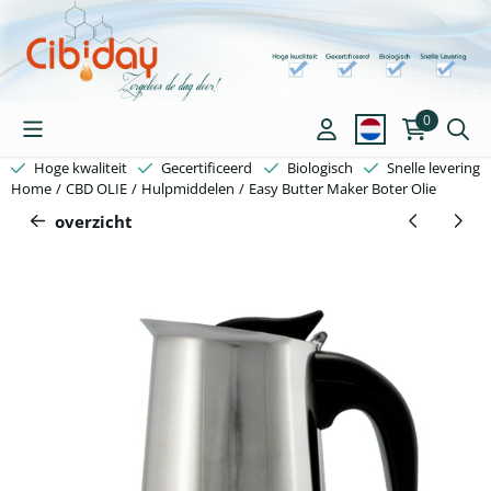
Cookievoorkeuren zijn beschikbaar. Kies instellingen of sta alle c
0
Hoge kwaliteit
Gecertificeerd
Biologisch
Snelle levering
Home
/
CBD OLIE
/
Hulpmiddelen
/
Easy Butter Maker Boter Olie
overzicht