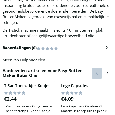
inspanning kruidenboter en kruidenolie voor recreationele of
gezondheidsbevorderende doeleinden bereiden. De Easy
Butter Maker is gemaakt van roestvrijstaal en is makkelijk te
reinigen.
De 1-stick machine maakt in slechts 10 minuten een plak
kruidenboter of een gelijkwaardige hoeveelheid olie.
Beoordelingen (
0
)
Meer van Hulpmiddelen
Aanbevolen artikelen voor
Easy Butter
Maker Boter Olie
T-Sac Theezakjes Kopje
Lege Capsules
Prijs: 2,44
Prijs: 4,09
€2,44
€4,09
T-Sac Theezakjes - Ongebleekte
Lege Capsules - Gelatine - 3
Theefilterzakjes - Voor 1 Kopje
Maten! Deze capsules zijn ook