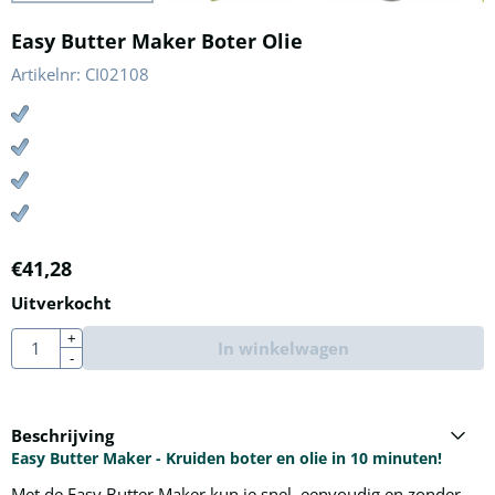
Easy Butter Maker Boter Olie
Artikelnr:
CI02108
€
41,28
Uitverkocht
Aantal
+
In winkelwagen
-
Beschrijving
Easy Butter Maker - Kruiden boter en olie in 10 minuten!
Met de Easy Butter Maker kun je snel, eenvoudig en zonder