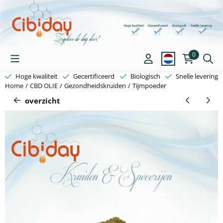
Cookievoorkeuren zijn beschikbaar. Kies instellingen of sta alle c
0
Hoge kwaliteit
Gecertificeerd
Biologisch
Snelle levering
Home
/
CBD OLIE
/
Gezondheidskruiden
/
Tijmpoeder
overzicht