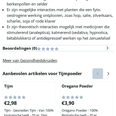
berkenpollen en selder
Er zijn mogelijke interacties met planten die een fyto-
oestrogene werking ontplooien, zoas hop, salie, zilverkaars,
scharlei, soja of rode klaver
Er zijn theoretisch interacties mogelijk met medicijnen die
stimulerend (analeptica), kalmerend (sedativa, hypnotica,
bètablokkers) of antidepressief werken op het zenuwtelsel
Beoordelingen (
0
)
Meer van Gezondheidskruiden
Aanbevolen artikelen voor
Tijmpoeder
Tijm
Oregano Poeder
Prijs: 2,98
Prijs: 3,90
€2,98
€3,90
Tijm - Gesneden Tijm - Van 100%
Oregano Poeder - 100%
biologische teelt - 55 gr. Tijm,
Biologische teelt - 70 gr.