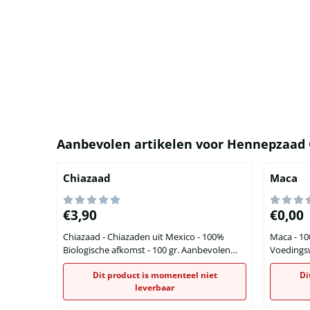
Aanbevolen artikelen voor
Hennepzaad 
Chiazaad
Maca
Prijs: 3,90
Prijs: 0,
€3,90
€0,00
Chiazaad - Chiazaden uit Mexico - 100%
Maca - 100
Biologische afkomst - 100 gr. Aanbevolen
Voedingsw
hoeveelheid per dag Aanbevolen wordt om
voedings
Dit product is momenteel niet
Di
per dag 5 tot 15 gram chiazaad te nuttigen.
van 10 gr
leverbaar
Dit komt ongeveer overeen met 1 tot 3
ondersta
eetlepels per dag. Algemene gegevens
Aanbevolen 