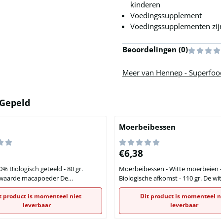
kinderen
Voedingssupplement
Voedingssupplementen zijn
Beoordelingen (
0
)
Meer van Hennep - Superfoo
Gepeld
Moerbeibessen
00
Prijs: 6,38
€6,38
% Biologisch geteeld - 80 gr.
Moerbeibessen - Witte moerbeien 
aarde macapoeder De
Biologische afkomst - 110 gr. De witte
waarde van maca wordt per portie
moerbei (Morus alba) is een geslac
t product is momenteel niet
Dit product is momenteel n
am (1 eetlepel) en per 100 gram in
de bladverliezende bomen uit de
leverbaar
leverbaar
ande tabel weergegeven:
moerbeifamilie (Moraceae) behoor
hoeveelheid per dag Per dag
witte kleur heeft geen betrekking 