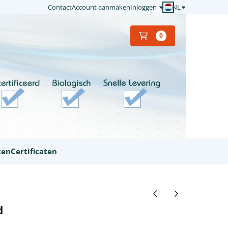
NL
Contact
Account aanmaken
Inloggen
0
ten
Certificaten
d