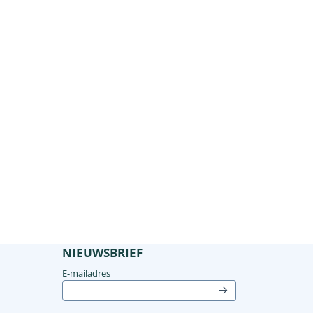
op de
(0 - 5mm) Maximaal aanbevolen dagelijkse
kunnen op
d...
NIEUWSBRIEF
Vul je e-mailadres in voor de nieuwsbrief
E-mailadres