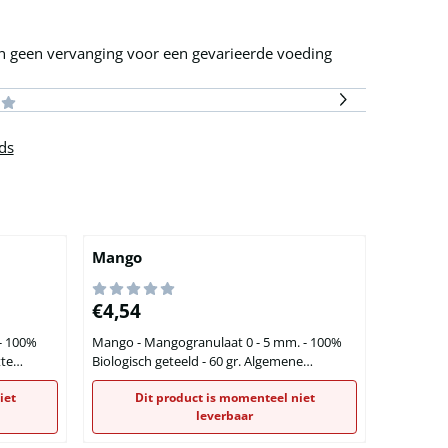
 geen vervanging voor een gevarieerde voeding
ds
Mango
Prijs: 4,54
€4,54
- 100%
Mango - Mangogranulaat 0 - 5 mm. - 100%
Biologisch geteeld - 60 gr. Algemene
ht dat tot
gegevens Mango Granulaat Stukjes Mango (
iet
Dit product is momenteel niet
0 - 5 mm) Inhoud: 60 gram 100% Biologische
leverbaar
t. De
afkomst Zonder toevoegingen Informatie op
op de
het etiket Inhoud: 60 gram mango granulaat