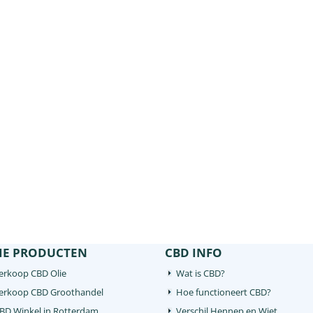
tot 10 gram macapoeder
kleur van de moerbeibessen maar 
consumeren. Bewaarinstructies ...
kleur van de bloemen. De bessen 
een enkele moerbeiboom variëre...
IE PRODUCTEN
CBD INFO
erkoop CBD Olie
Wat is CBD?
Verkoop CBD Groothandel
Hoe functioneert CBD?
CBD Winkel in Rotterdam
Verschil Hennep en Wiet