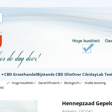
ookies toe.
E
CBD Groothandel
Bijstands CBD Olie
Over Cibiday
Lab Tes
Hoge kwaliteit
Gecertificeerd
Biologisch
Snelle levering
ld
Hennepzaad Gepel
Artikelnr:
CI01041