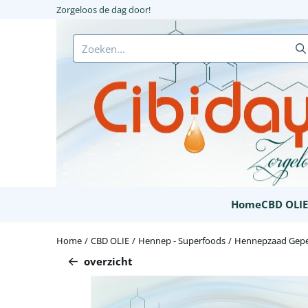
Cookievoorkeuren zijn beschikbaar. Kies instellingen of sta alle c
Zorgeloos de dag door!
Zoeken
Home
CBD OLI
Home
/
CBD OLIE
/
Hennep - Superfoods
/
Hennepzaad Gepe
overzicht