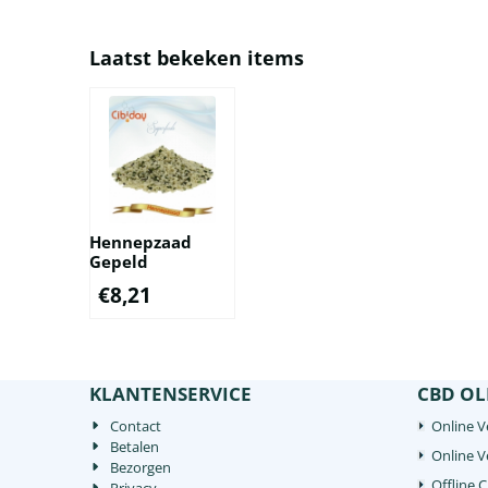
Chiazaden - Zwart Inhoud: 100 gram
kun je 5 
Afkomstig uit Mexico 100...
Laatst bekeken items
Hennepzaad
Gepeld
€
8,21
KLANTENSERVICE
CBD OL
Contact
Online V
Betalen
Online 
Bezorgen
Offline 