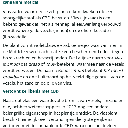
cannabimimetica!
Vlas zaden waarmee je zelf planten kunt kweken die een
soortgelijke stof als CBD bevatten. Vlas (lijnzaad) is een
bekend gewas dat, net als hennep, al eeuwenlang verbouwd
wordt vanwege de vezels (linnen) en de olie-rijke zaden
(lijnzaadolie).
De plant vormt violetblauwe vlasbloemetjes waarvan men in
de Middeleeuwen dacht dat ze een beschermend effect tegen
boze krachten en hekserij boden. De Latijnse naam voor
vlas
is
Linum
dat
draad
of
touw
betekent, waarmee naar de vezels
wordt verwezen. De naam
Usitatissimum
betekent
het meest
bruikbaar
en doelt uiteraard op het veelzijdige gebruik van de
vezels, het zaad en de olie van vlas.
Vertoont gelijkenis met CBD
Naast dat vlas een waardevolle bron is van vezels, lijnzaad en
olie, hebben wetenschappers in 2013 nog een andere
belangrijke eigenschap in het plantje ontdekt. De vlasplant
beschikt namelijk over verbindingen die grote gelijkenis
vertonen met de cannabinoïde CBD, waardoor het invloed