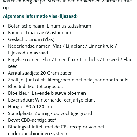
water en berg de pot steeds in een donkere en warme ruimte
op.
Algemene informatie vlas (lijnzaad)
Botanische naam: Linum usitatissimum
Familie: Linaceae (Vlasfamilie)
Geslacht: Linum (Vlas)
Nederlandse namen: Vlas / Lijnplant / Linnenkruid /
Lijnzaad / Vlaszaad
Engelse namen: Flax / Linen flax / Lint bells / Linseed / Flax
seed
Aantal zaadjes: 20 Gram zaden
Zaaitijd: Juni of als kiemgroente het hele jaar door in huis
Bloeitijd: Mei tot augustus
Bloeikleur: Lavendelblauwe bloemen
Levensduur: Winterharde, eenjarige plant
Hoogte: 30 à 120 cm
Standplaats: Zonnig / op vochtige grond
Bevat CBD-achtige stof
Bindingsaffiniteit met de CB
receptor van het
2
endocannabinoïden systeem