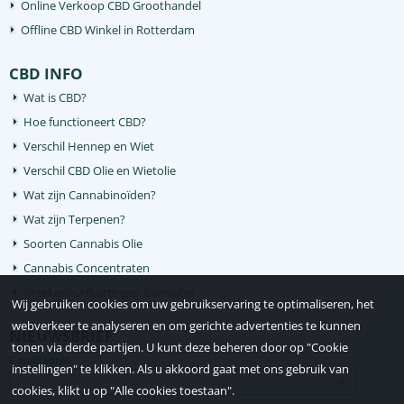
Online Verkoop CBD Groothandel
Offline CBD Winkel in Rotterdam
CBD INFO
Wat is CBD?
Hoe functioneert CBD?
Verschil Hennep en Wiet
Verschil CBD Olie en Wietolie
Wat zijn Cannabinoïden?
Wat zijn Terpenen?
Soorten Cannabis Olie
Cannabis Concentraten
Betekenis Afkortingen Cannabis
Wij gebruiken cookies om uw gebruikservaring te optimaliseren, het
webverkeer te analyseren en om gerichte advertenties te kunnen
NIEUWSBRIEF
tonen via derde partijen. U kunt deze beheren door op "Cookie
Vul je e-mailadres in voor de nieuwsbrief
E-mailadres
instellingen" te klikken. Als u akkoord gaat met ons gebruik van
cookies, klikt u op "Alle cookies toestaan".