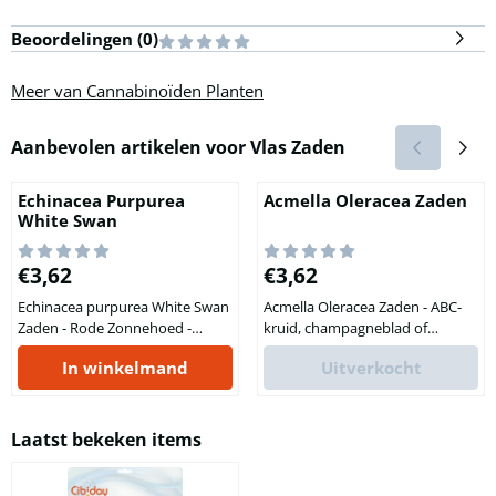
Beoordelingen (
0
)
Meer van Cannabinoïden Planten
Aanbevolen artikelen voor
Vlas Zaden
Echinacea Purpurea
Acmella Oleracea Zaden
White Swan
Prijs: 3,62
Prijs: 3,62
€3,62
€3,62
Echinacea purpurea White Swan
Acmella Oleracea Zaden - ABC-
Zaden - Rode Zonnehoed -
kruid, champagneblad of
Cannabinoïden planten zelf
parakers - Cannabinoïden
In winkelmand
Uitverkocht
kweken! Echinacea purpurea
planten kweken! Acmella
White Swan zaden om zelf je
oleracea zaden voor het kweken
eigen cannabinoïden planten te
van unieke cannabinoïden
kweken waarin zich
planten die zogeheten
Laatst bekeken items
waardevolle cannabimimetica
cannabimimetica bevatten, of
vormen. Deze cannabimimetica
ook wel niet-klassieke