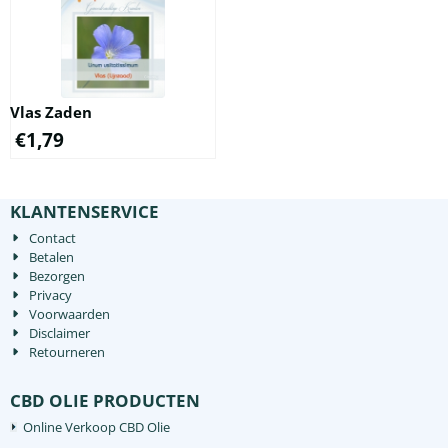
hebben de gunstige eigenschap
fytocannabinoïden
dat ze, net als de klassieke
genoemd. Acmella oleracea
cannabinoïden in cannabis,
is onder vele andere namen
invloed kun...
bekend, waaronder Spilanthes
oleracea,...
Vlas Zaden
€
1,79
KLANTENSERVICE
Contact
Betalen
Bezorgen
Privacy
Voorwaarden
Disclaimer
Retourneren
CBD OLIE PRODUCTEN
Online Verkoop CBD Olie