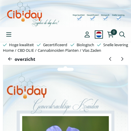
Cookievoorkeuren zijn beschikbaar. Kies instellingen of sta alle c
0
Hoge kwaliteit
Gecertificeerd
Biologisch
Snelle levering
Home
/
CBD OLIE
/
Cannabinoïden Planten
/
Vlas Zaden
overzicht